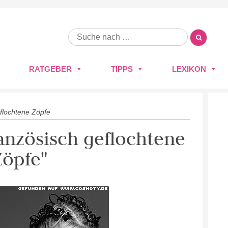
RATGEBER
TIPPS
LEXIKON
eflochtene Zöpfe
ranzösisch geflochtene
Zöpfe"