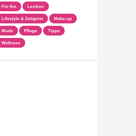
Für Ihn
Lexikon
Lifestyle & Zeitgeist
Make-up
Mode
Pflege
Tipps
Wellness