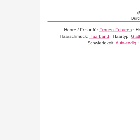
(
Durch
Haare / Frisur für
Frauen-Frisuren
⋅
Ha
Haarschmuck:
Haarband
⋅
Haartyp:
Glat
Schwierigkeit:
Aufwendig