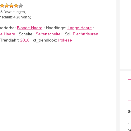
55
Bewertungen,
schnitt:
4,20
von 5)
arfarbe:
Blonde Haare
⋅
Haarlänge:
Lange Haare
⋅
te Haare
⋅
Scheitel:
Seitenscheitel
⋅
Stil:
Flechtfrisuren
⋅
Trendjahr:
2016
⋅
ct_trendlook:
Irokese
G
S