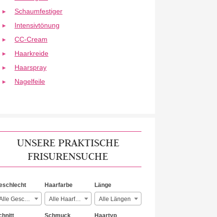
Schaumfestiger
Intensivtönung
CC-Cream
Haarkreide
Haarspray
Nagelfeile
UNSERE PRAKTISCHE
FRISURENSUCHE
eschlecht
Haarfarbe
Länge
Alle Geschlechter
Alle Haarfarben
Alle Längen
chnitt
Schmuck
Haartyp