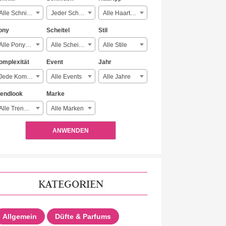
Alle Schnitte
Jeder Schmuck
Alle Haartypen
ony
Scheitel
Stil
Alle Ponyarten
Alle Scheitelarten
Alle Stile
omplexität
Event
Jahr
Jede Komplexität
Alle Events
Alle Jahre
rendlook
Marke
Alle Trendlooks
Alle Marken
ANWENDEN
KATEGORIEN
Allgemein
Düfte & Parfums