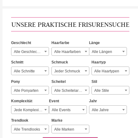
UNSERE PRAKTISCHE FRISURENSUCHE
Geschlecht
Haarfarbe
Länge
Alle Geschlechter
Alle Haarfarben
Alle Längen
Schnitt
Schmuck
Haartyp
Alle Schnitte
Jeder Schmuck
Alle Haartypen
Pony
Scheitel
Stil
Alle Ponyarten
Alle Scheitelarten
Alle Stile
Komplexität
Event
Jahr
Jede Komplexität
Alle Events
Alle Jahre
Trendlook
Marke
Alle Trendlooks
Alle Marken