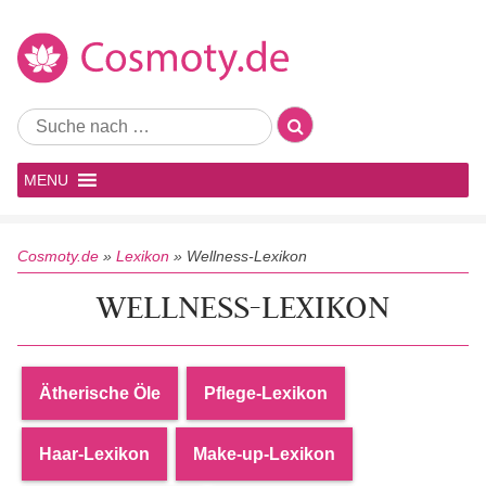
MENU
Cosmoty.de
»
Lexikon
»
Wellness-Lexikon
WELLNESS-LEXIKON
Ätherische Öle
Pflege-Lexikon
Haar-Lexikon
Make-up-Lexikon