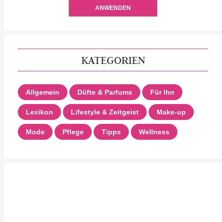
ANWENDEN
KATEGORIEN
Allgemein
Düfte & Parfums
Für Ihn
Lexikon
Lifestyle & Zeitgeist
Make-up
Mode
Pflege
Tipps
Wellness