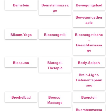
Bernstein
Bernsteinmassa
Bewegungsbad
Ge
Bewegungsther
Apie
Bikram-Yoga
Bioenergetik
Bioenergetische
-
Gesichtsmassa
Ge
Biosauna
Blutegel-
Body-Splash
Therapie
Brain-Light-
Tiefenentspann
Ung
Brechelbad
Breuss-
Buersten
Massage
Buerstenmassa