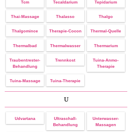
Tcm
Tecaldarium
Tepidarium
Thai-Massage
Thalasso
Thalgo
Thalgomince
Therapie-Cocon
Thermal-Quelle
Thermalbad
Thermalwasser
Thermarium
Traubentrester-
Trennkost
Tuina-Anmo-
Behandlung
Therapie
Tuina-Massage
Tuina-Therapie
U
Udvartana
Ultraschall-
Unterwasser-
Behandlung
Massagen