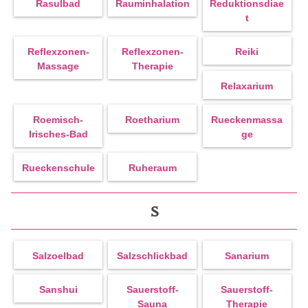
Rasulbad
Rauminhalation
Reduktionsdiae
T
Reflexzonen-
Reflexzonen-
Reiki
Massage
Therapie
Relaxarium
Roemisch-
Roetharium
Rueckenmassa
Irisches-Bad
Ge
Rueckenschule
Ruheraum
S
Salzoelbad
Salzschlickbad
Sanarium
Sanshui
Sauerstoff-
Sauerstoff-
Sauna
Therapie