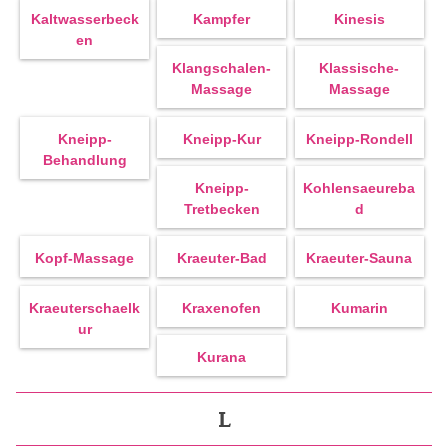
Kaltwasserbeck
Kampfer
Kinesis
En
Klangschalen-
Klassische-
Massage
Massage
Kneipp-
Kneipp-Kur
Kneipp-Rondell
Behandlung
Kneipp-
Kohlensaeureba
Tretbecken
D
Kopf-Massage
Kraeuter-Bad
Kraeuter-Sauna
Kraeuterschaelk
Kraxenofen
Kumarin
Ur
Kurana
L