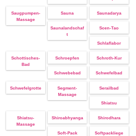
Saugpumpen-
Sauna
Saunadarya
Massage
Saunalandschaf
Scen-Tao
T
Schlaflabor
Schottisches-
Schroepfen
Schroth-Kur
Bad
Schwebebad
Schwefelbad
Schwefelgrotte
Segment-
Serailbad
Massage
Shiatsu
Shiatsu-
Shiroabhyanga
Shirodhara
Massage
Soft-Pack
Softpackliege