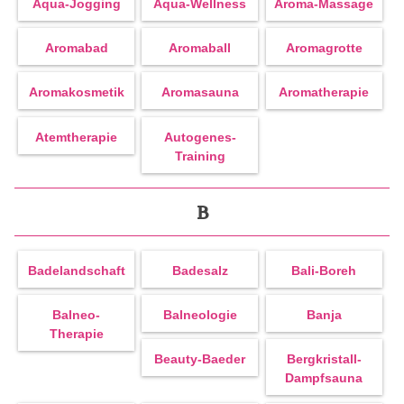
Aqua-Jogging
Aqua-Wellness
Aroma-Massage
Aromabad
Aromaball
Aromagrotte
Aromakosmetik
Aromasauna
Aromatherapie
Atemtherapie
Autogenes-
Training
B
Badelandschaft
Badesalz
Bali-Boreh
Balneo-
Balneologie
Banja
Therapie
Beauty-Baeder
Bergkristall-
Dampfsauna