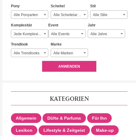
Pony
Scheitel
Stil
Alle Ponyarten
Alle Scheitelarten
Alle Stile
Komplexität
Event
Jahr
Jede Komplexität
Alle Events
Alle Jahre
Trendlook
Marke
Alle Trendlooks
Alle Marken
ANWENDEN
KATEGORIEN
Allgemein
Düfte & Parfums
Für Ihn
Lexikon
Lifestyle & Zeitgeist
Make-up