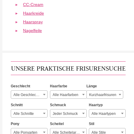
CC-Cream
Haarkreide
Haarspray
Nagelfeile
UNSERE PRAKTISCHE FRISURENSUCHE
Geschlecht
Haarfarbe
Länge
Alle Geschlechter
Alle Haarfarben
Kurzhaarfrisuren
Schnitt
Schmuck
Haartyp
Alle Schnitte
Jeder Schmuck
Alle Haartypen
Pony
Scheitel
Stil
Alle Ponyarten
Alle Scheitelarten
Alle Stile