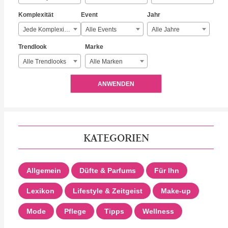
Komplexität
Event
Jahr
Jede Komplexität
Alle Events
Alle Jahre
Trendlook
Marke
Alle Trendlooks
Alle Marken
ANWENDEN
KATEGORIEN
Allgemein
Düfte & Parfums
Für Ihn
Lexikon
Lifestyle & Zeitgeist
Make-up
Mode
Pflege
Tipps
Wellness