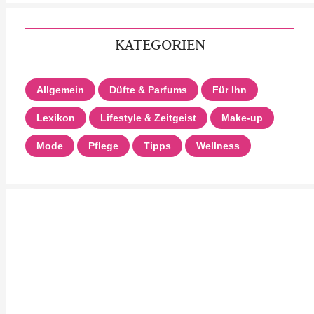
KATEGORIEN
Allgemein
Düfte & Parfums
Für Ihn
Lexikon
Lifestyle & Zeitgeist
Make-up
Mode
Pflege
Tipps
Wellness