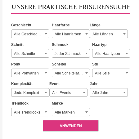
UNSERE PRAKTISCHE FRISURENSUCHE
Geschlecht
Haarfarbe
Länge
Alle Geschlechter
Alle Haarfarben
Alle Längen
Schnitt
Schmuck
Haartyp
Alle Schnitte
Jeder Schmuck
Alle Haartypen
Pony
Scheitel
Stil
Alle Ponyarten
Alle Scheitelarten
Alle Stile
Komplexität
Event
Jahr
Jede Komplexität
Alle Events
Alle Jahre
Trendlook
Marke
Alle Trendlooks
Alle Marken
ANWENDEN