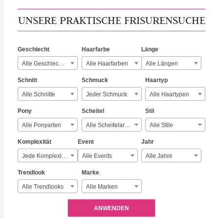
UNSERE PRAKTISCHE FRISURENSUCHE
Geschlecht
Haarfarbe
Länge
Alle Geschlechter
Alle Haarfarben
Alle Längen
Schnitt
Schmuck
Haartyp
Alle Schnitte
Jeder Schmuck
Alle Haartypen
Pony
Scheitel
Stil
Alle Ponyarten
Alle Scheitelarten
Alle Stile
Komplexität
Event
Jahr
Jede Komplexität
Alle Events
Alle Jahre
Trendlook
Marke
Alle Trendlooks
Alle Marken
ANWENDEN