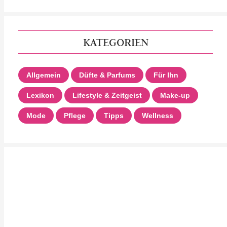
KATEGORIEN
Allgemein
Düfte & Parfums
Für Ihn
Lexikon
Lifestyle & Zeitgeist
Make-up
Mode
Pflege
Tipps
Wellness