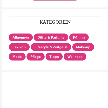
KATEGORIEN
Allgemein
Düfte & Parfums
Für Ihn
Lexikon
Lifestyle & Zeitgeist
Make-up
Mode
Pflege
Tipps
Wellness