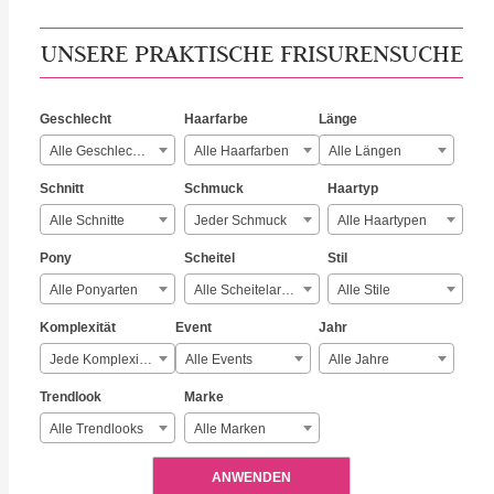
UNSERE PRAKTISCHE FRISURENSUCHE
Geschlecht
Haarfarbe
Länge
Alle Geschlechter
Alle Haarfarben
Alle Längen
Schnitt
Schmuck
Haartyp
Alle Schnitte
Jeder Schmuck
Alle Haartypen
Pony
Scheitel
Stil
Alle Ponyarten
Alle Scheitelarten
Alle Stile
Komplexität
Event
Jahr
Jede Komplexität
Alle Events
Alle Jahre
Trendlook
Marke
Alle Trendlooks
Alle Marken
ANWENDEN