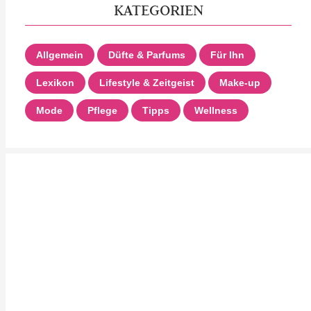
KATEGORIEN
Allgemein
Düfte & Parfums
Für Ihn
Lexikon
Lifestyle & Zeitgeist
Make-up
Mode
Pflege
Tipps
Wellness