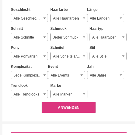
Geschlecht
Haarfarbe
Länge
Alle Geschlechter
Alle Haarfarben
Alle Längen
Schnitt
Schmuck
Haartyp
Alle Schnitte
Jeder Schmuck
Alle Haartypen
Pony
Scheitel
Stil
Alle Ponyarten
Alle Scheitelarten
Alle Stile
Komplexität
Event
Jahr
Jede Komplexität
Alle Events
Alle Jahre
Trendlook
Marke
Alle Trendlooks
Alle Marken
ANWENDEN