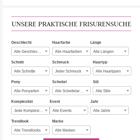
UNSERE PRAKTISCHE FRISURENSUCHE
Geschlecht
Haarfarbe
Länge
Alle Geschlechter
Alle Haarfarben
Alle Längen
Schnitt
Schmuck
Haartyp
Alle Schnitte
Jeder Schmuck
Alle Haartypen
Pony
Scheitel
Stil
Alle Ponyarten
Alle Scheitelarten
Alle Stile
Komplexität
Event
Jahr
Jede Komplexität
Alle Events
Alle Jahre
Trendlook
Marke
Alle Trendlooks
Alle Marken