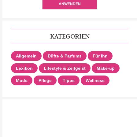
ANWENDEN
KATEGORIEN
Allgemein
Düfte & Parfums
Für Ihn
Lexikon
Lifestyle & Zeitgeist
Make-up
Mode
Pflege
Tipps
Wellness