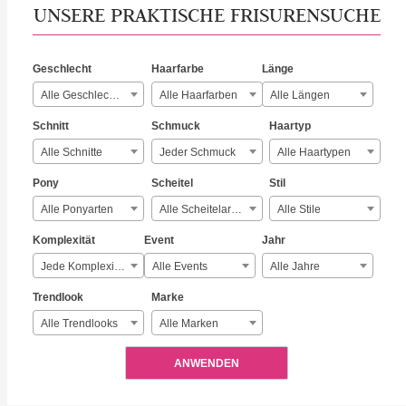
UNSERE PRAKTISCHE FRISURENSUCHE
Geschlecht
Haarfarbe
Länge
Alle Geschlechter
Alle Haarfarben
Alle Längen
Schnitt
Schmuck
Haartyp
Alle Schnitte
Jeder Schmuck
Alle Haartypen
Pony
Scheitel
Stil
Alle Ponyarten
Alle Scheitelarten
Alle Stile
Komplexität
Event
Jahr
Jede Komplexität
Alle Events
Alle Jahre
Trendlook
Marke
Alle Trendlooks
Alle Marken
ANWENDEN