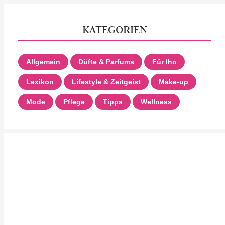
KATEGORIEN
Allgemein
Düfte & Parfums
Für Ihn
Lexikon
Lifestyle & Zeitgeist
Make-up
Mode
Pflege
Tipps
Wellness