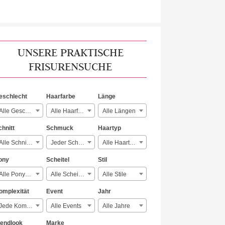
UNSERE PRAKTISCHE
FRISURENSUCHE
eschlecht
Haarfarbe
Länge
Alle Geschlechter
Alle Haarfarben
Alle Längen
chnitt
Schmuck
Haartyp
Alle Schnitte
Jeder Schmuck
Alle Haartypen
ony
Scheitel
Stil
Alle Ponyarten
Alle Scheitelarten
Alle Stile
omplexität
Event
Jahr
Jede Komplexität
Alle Events
Alle Jahre
rendlook
Marke