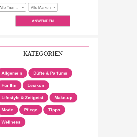
Alle Trendlooks
Alle Marken
ANWENDEN
KATEGORIEN
Allgemein
Düfte & Parfums
Für Ihn
Lexikon
Lifestyle & Zeitgeist
Make-up
Mode
Pflege
Tipps
Wellness