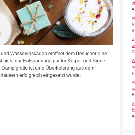
e
A
V
R
B
Z
w
C
n und Wasserkaskaden eröffnet dem Besucher eine
t nicht nur Entspannung pur für Körper und Sinne,
W
n
 Dampfgrotte ist eine Überlieferung aus dem
P
ehäusern erfolgreich eingesetzt wurde.
V
p
E
S
H
A