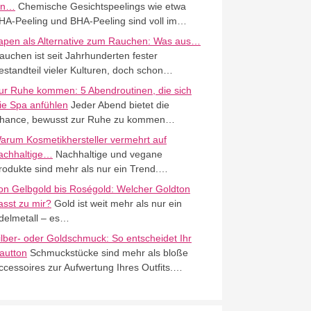
in…
Chemische Gesichtspeelings wie etwa
HA-Peeling und BHA-Peeling sind voll im…
apen als Alternative zum Rauchen: Was aus…
auchen ist seit Jahrhunderten fester
estandteil vieler Kulturen, doch schon…
ur Ruhe kommen: 5 Abendroutinen, die sich
ie Spa anfühlen
Jeder Abend bietet die
hance, bewusst zur Ruhe zu kommen…
arum Kosmetikhersteller vermehrt auf
achhaltige…
Nachhaltige und vegane
rodukte sind mehr als nur ein Trend.…
on Gelbgold bis Roségold: Welcher Goldton
asst zu mir?
Gold ist weit mehr als nur ein
delmetall – es…
ilber- oder Goldschmuck: So entscheidet Ihr
autton
Schmuckstücke sind mehr als bloße
ccessoires zur Aufwertung Ihres Outfits.…