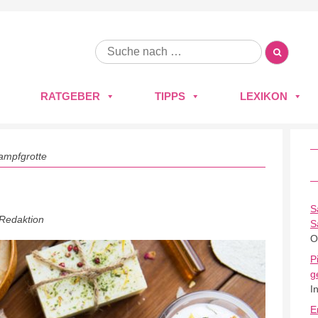
RATGEBER
TIPPS
LEXIKON
ampfgrotte
S
 Redaktion
S
O
P
g
I
E