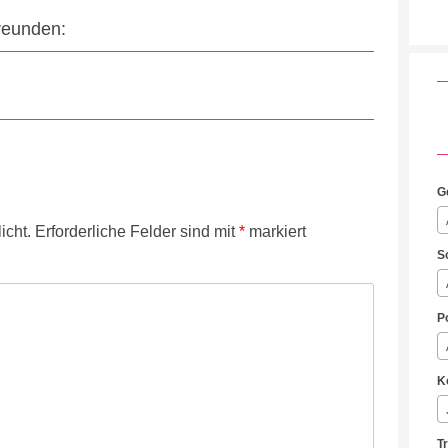
Freunden:
G
icht.
Erforderliche Felder sind mit
*
markiert
S
P
K
T