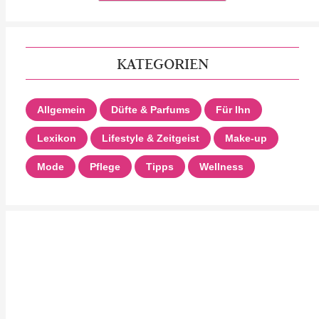
KATEGORIEN
Allgemein
Düfte & Parfums
Für Ihn
Lexikon
Lifestyle & Zeitgeist
Make-up
Mode
Pflege
Tipps
Wellness