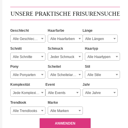
UNSERE PRAKTISCHE FRISURENSUCHE
Geschlecht
Haarfarbe
Länge
Alle Geschlechter
Alle Haarfarben
Alle Längen
Schnitt
Schmuck
Haartyp
Alle Schnitte
Jeder Schmuck
Alle Haartypen
Pony
Scheitel
Stil
Alle Ponyarten
Alle Scheitelarten
Alle Stile
Komplexität
Event
Jahr
Jede Komplexität
Alle Events
Alle Jahre
Trendlook
Marke
Alle Trendlooks
Alle Marken
ANWENDEN