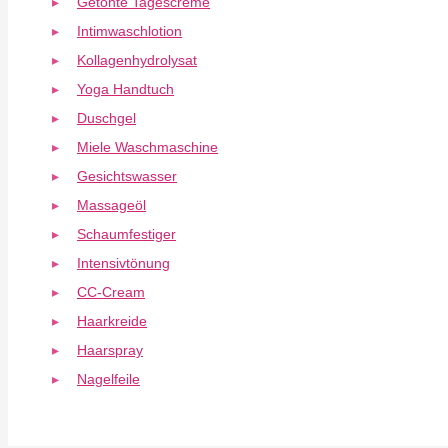
Getönte Tagescreme
Intimwaschlotion
Kollagenhydrolysat
Yoga Handtuch
Duschgel
Miele Waschmaschine
Gesichtswasser
Massageöl
Schaumfestiger
Intensivtönung
CC-Cream
Haarkreide
Haarspray
Nagelfeile