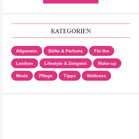
KATEGORIEN
Allgemein
Düfte & Parfums
Für Ihn
Lexikon
Lifestyle & Zeitgeist
Make-up
Mode
Pflege
Tipps
Wellness