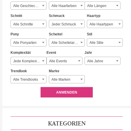
Alle Geschlechter
Alle Haarfarben
Alle Längen
Schnitt
Schmuck
Haartyp
Alle Schnitte
Jeder Schmuck
Alle Haartypen
Pony
Scheitel
Stil
Alle Ponyarten
Alle Scheitelarten
Alle Stile
Komplexität
Event
Jahr
Jede Komplexität
Alle Events
Alle Jahre
Trendlook
Marke
Alle Trendlooks
Alle Marken
ANWENDEN
KATEGORIEN