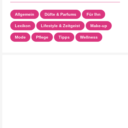
Allgemein
Düfte & Parfums
Für Ihn
Lexikon
Lifestyle & Zeitgeist
Make-up
Mode
Pflege
Tipps
Wellness