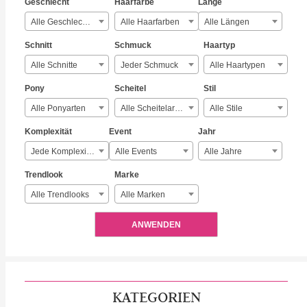
Geschlecht
Haarfarbe
Länge
Alle Geschlechter
Alle Haarfarben
Alle Längen
Schnitt
Schmuck
Haartyp
Alle Schnitte
Jeder Schmuck
Alle Haartypen
Pony
Scheitel
Stil
Alle Ponyarten
Alle Scheitelarten
Alle Stile
Komplexität
Event
Jahr
Jede Komplexität
Alle Events
Alle Jahre
Trendlook
Marke
Alle Trendlooks
Alle Marken
ANWENDEN
KATEGORIEN