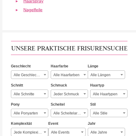
Haarspray
Nagelfeile
UNSERE PRAKTISCHE FRISURENSUCHE
Geschlecht
Haarfarbe
Länge
Alle Geschlechter
Alle Haarfarben
Alle Längen
Schnitt
Schmuck
Haartyp
Alle Schnitte
Jeder Schmuck
Alle Haartypen
Pony
Scheitel
Stil
Alle Ponyarten
Alle Scheitelarten
Alle Stile
Komplexität
Event
Jahr
Jede Komplexität
Alle Events
Alle Jahre