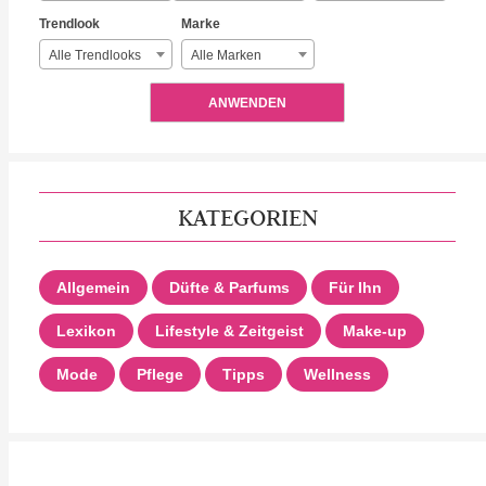
Trendlook
Marke
Alle Trendlooks
Alle Marken
ANWENDEN
KATEGORIEN
Allgemein
Düfte & Parfums
Für Ihn
Lexikon
Lifestyle & Zeitgeist
Make-up
Mode
Pflege
Tipps
Wellness