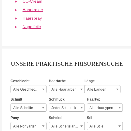
CC-Cream
Haarkreide
Haarspray
Nagelfeile
UNSERE PRAKTISCHE FRISURENSUCHE
Geschlecht
Haarfarbe
Länge
Alle Geschlechter
Alle Haarfarben
Alle Längen
Schnitt
Schmuck
Haartyp
Alle Schnitte
Jeder Schmuck
Alle Haartypen
Pony
Scheitel
Stil
Alle Ponyarten
Alle Scheitelarten
Alle Stile