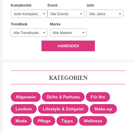
Komplexität
Event
Jahr
Jede Komplexität
Alle Events
Alle Jahre
Trendlook
Marke
Alle Trendlooks
Alle Marken
ANWENDEN
KATEGORIEN
Allgemein
Düfte & Parfums
Für Ihn
Lexikon
Lifestyle & Zeitgeist
Make-up
Mode
Pflege
Tipps
Wellness