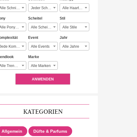
Alle Schnitte
Jeder Schmuck
Alle Haartypen
ony
Scheitel
Stil
Alle Ponyarten
Alle Scheitelarten
Alle Stile
omplexität
Event
Jahr
Jede Komplexität
Alle Events
Alle Jahre
rendlook
Marke
Alle Trendlooks
Alle Marken
ANWENDEN
KATEGORIEN
Allgemein
Düfte & Parfums