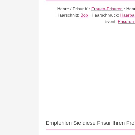
Haare / Frisur für
Frauen-Frisuren
⋅
Haar
Haarschnitt:
Bob
⋅
Haarschmuck:
Haarba
Event:
Frisuren
Empfehlen Sie diese Frisur Ihren Fr