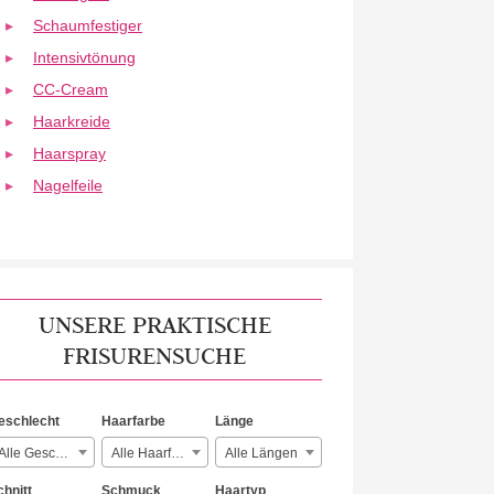
Schaumfestiger
Intensivtönung
CC-Cream
Haarkreide
Haarspray
Nagelfeile
UNSERE PRAKTISCHE
FRISURENSUCHE
eschlecht
Haarfarbe
Länge
Alle Geschlechter
Alle Haarfarben
Alle Längen
chnitt
Schmuck
Haartyp