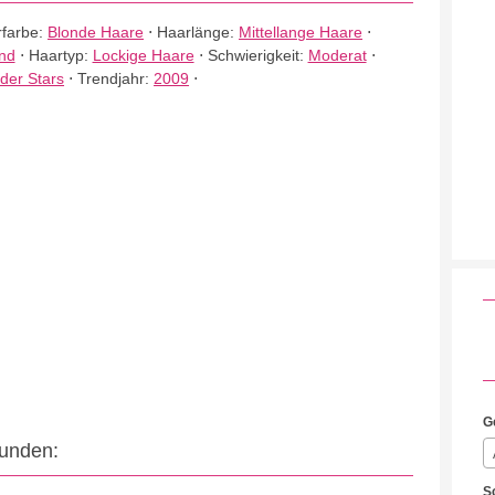
farbe:
Blonde Haare
⋅
Haarlänge:
Mittellange Haare
⋅
nd
⋅
Haartyp:
Lockige Haare
⋅
Schwierigkeit:
Moderat
⋅
 der Stars
⋅
Trendjahr:
2009
⋅
G
eunden:
S