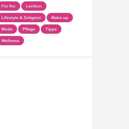
Für Ihn
Lexikon
Lifestyle & Zeitgeist
Make-up
Mode
Pflege
Tipps
Wellness