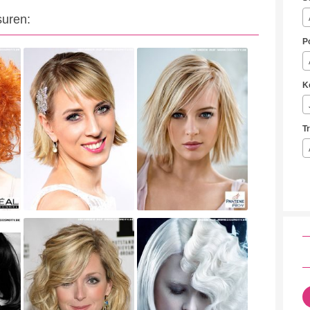
suren:
P
K
T