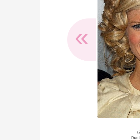
«
(
Durch