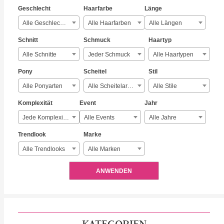
Geschlecht
Haarfarbe
Länge
Alle Geschlechter
Alle Haarfarben
Alle Längen
Schnitt
Schmuck
Haartyp
Alle Schnitte
Jeder Schmuck
Alle Haartypen
Pony
Scheitel
Stil
Alle Ponyarten
Alle Scheitelarten
Alle Stile
Komplexität
Event
Jahr
Jede Komplexität
Alle Events
Alle Jahre
Trendlook
Marke
Alle Trendlooks
Alle Marken
ANWENDEN
KATEGORIEN