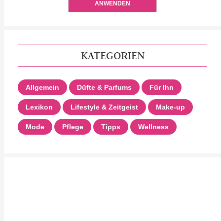
ANWENDEN
KATEGORIEN
Allgemein
Düfte & Parfums
Für Ihn
Lexikon
Lifestyle & Zeitgeist
Make-up
Mode
Pflege
Tipps
Wellness