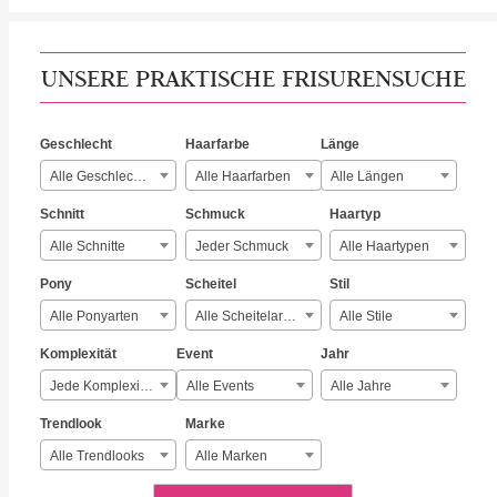
UNSERE PRAKTISCHE FRISURENSUCHE
Geschlecht
Haarfarbe
Länge
Alle Geschlechter
Alle Haarfarben
Alle Längen
Schnitt
Schmuck
Haartyp
Alle Schnitte
Jeder Schmuck
Alle Haartypen
Pony
Scheitel
Stil
Alle Ponyarten
Alle Scheitelarten
Alle Stile
Komplexität
Event
Jahr
Jede Komplexität
Alle Events
Alle Jahre
Trendlook
Marke
Alle Trendlooks
Alle Marken