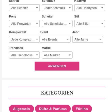
Schnitt
Schmuck
Haartyp
Alle Schnitte
Jeder Schmuck
Alle Haartypen
Pony
Scheitel
Stil
Alle Ponyarten
Alle Scheitelarten
Alle Stile
Komplexität
Event
Jahr
Jede Komplexität
Alle Events
Alle Jahre
Trendlook
Marke
Alle Trendlooks
Alle Marken
ANWENDEN
KATEGORIEN
Allgemein
Düfte & Parfums
Für Ihn