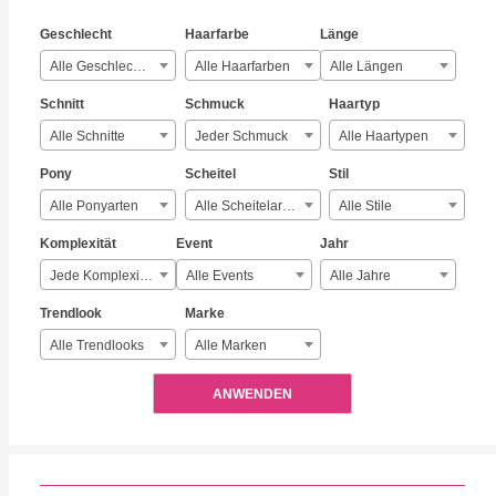
Geschlecht
Haarfarbe
Länge
Alle Geschlechter
Alle Haarfarben
Alle Längen
Schnitt
Schmuck
Haartyp
Alle Schnitte
Jeder Schmuck
Alle Haartypen
Pony
Scheitel
Stil
Alle Ponyarten
Alle Scheitelarten
Alle Stile
Komplexität
Event
Jahr
Jede Komplexität
Alle Events
Alle Jahre
Trendlook
Marke
Alle Trendlooks
Alle Marken
ANWENDEN