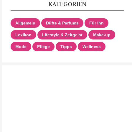
KATEGORIEN
Allgemein
Düfte & Parfums
Für Ihn
Lexikon
Lifestyle & Zeitgeist
Make-up
Mode
Pflege
Tipps
Wellness