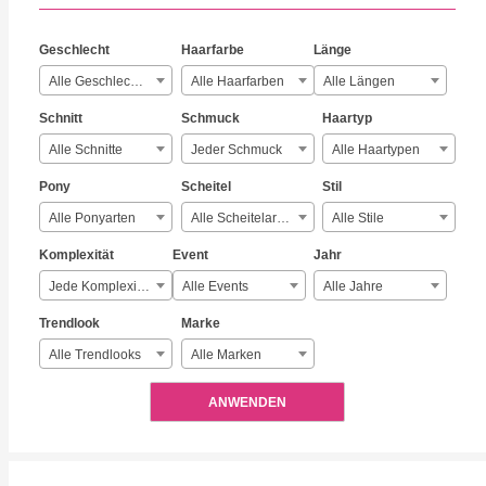
Geschlecht
Haarfarbe
Länge
Alle Geschlechter
Alle Haarfarben
Alle Längen
Schnitt
Schmuck
Haartyp
Alle Schnitte
Jeder Schmuck
Alle Haartypen
Pony
Scheitel
Stil
Alle Ponyarten
Alle Scheitelarten
Alle Stile
Komplexität
Event
Jahr
Jede Komplexität
Alle Events
Alle Jahre
Trendlook
Marke
Alle Trendlooks
Alle Marken
ANWENDEN