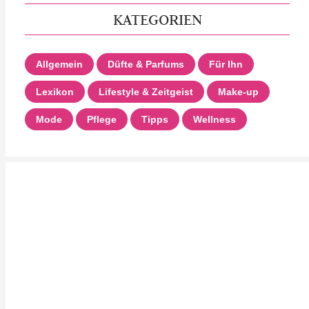
KATEGORIEN
Allgemein
Düfte & Parfums
Für Ihn
Lexikon
Lifestyle & Zeitgeist
Make-up
Mode
Pflege
Tipps
Wellness