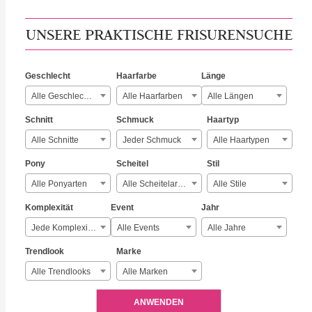
UNSERE PRAKTISCHE FRISURENSUCHE
Geschlecht
Haarfarbe
Länge
Alle Geschlechter
Alle Haarfarben
Alle Längen
Schnitt
Schmuck
Haartyp
Alle Schnitte
Jeder Schmuck
Alle Haartypen
Pony
Scheitel
Stil
Alle Ponyarten
Alle Scheitelarten
Alle Stile
Komplexität
Event
Jahr
Jede Komplexität
Alle Events
Alle Jahre
Trendlook
Marke
Alle Trendlooks
Alle Marken
ANWENDEN