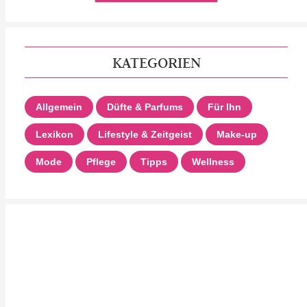
KATEGORIEN
Allgemein
Düfte & Parfums
Für Ihn
Lexikon
Lifestyle & Zeitgeist
Make-up
Mode
Pflege
Tipps
Wellness