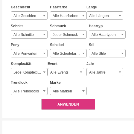
Geschlecht
Haarfarbe
Länge
Alle Geschlechter
Alle Haarfarben
Alle Längen
Schnitt
Schmuck
Haartyp
Alle Schnitte
Jeder Schmuck
Alle Haartypen
Pony
Scheitel
Stil
Alle Ponyarten
Alle Scheitelarten
Alle Stile
Komplexität
Event
Jahr
Jede Komplexität
Alle Events
Alle Jahre
Trendlook
Marke
Alle Trendlooks
Alle Marken
ANWENDEN