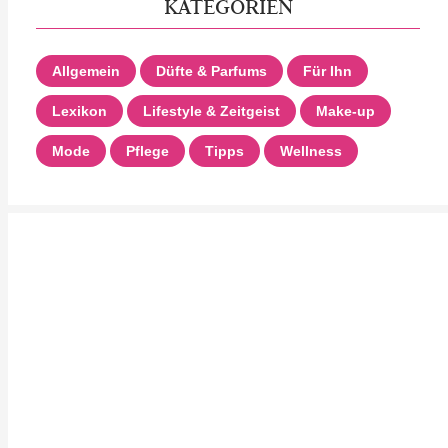
KATEGORIEN
Allgemein
Düfte & Parfums
Für Ihn
Lexikon
Lifestyle & Zeitgeist
Make-up
Mode
Pflege
Tipps
Wellness