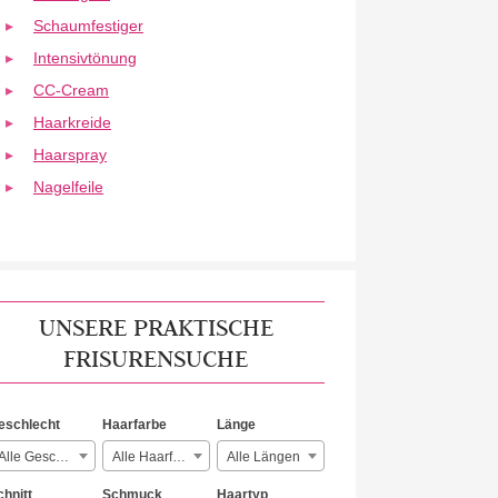
Schaumfestiger
Intensivtönung
CC-Cream
Haarkreide
Haarspray
Nagelfeile
UNSERE PRAKTISCHE
FRISURENSUCHE
eschlecht
Haarfarbe
Länge
Alle Geschlechter
Alle Haarfarben
Alle Längen
chnitt
Schmuck
Haartyp