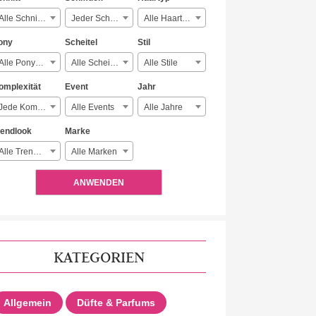
Alle Schnitte
Jeder Schmuck
Alle Haartypen
ony
Scheitel
Stil
Alle Ponyarten
Alle Scheitelarten
Alle Stile
omplexität
Event
Jahr
Jede Komplexität
Alle Events
Alle Jahre
rendlook
Marke
Alle Trendlooks
Alle Marken
ANWENDEN
KATEGORIEN
Allgemein
Düfte & Parfums