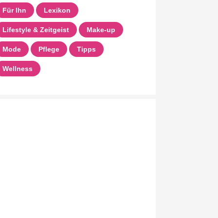
Für Ihn
Lexikon
Lifestyle & Zeitgeist
Make-up
Mode
Pflege
Tipps
Wellness