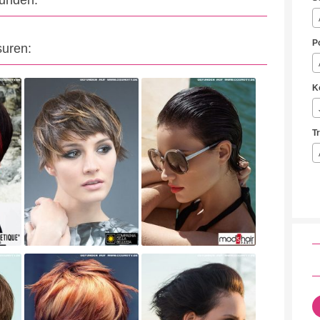
eunden:
P
suren:
K
T