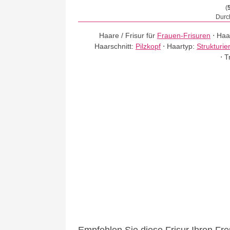
(
Durch
Haare / Frisur für
Frauen-Frisuren
⋅
Haa
Haarschnitt:
Pilzkopf
⋅
Haartyp:
Strukturie
⋅
T