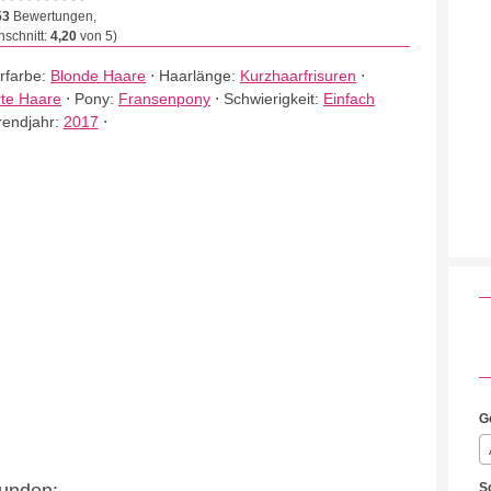
53
Bewertungen,
schnitt:
4,20
von 5)
rfarbe:
Blonde Haare
⋅
Haarlänge:
Kurzhaarfrisuren
⋅
rte Haare
⋅
Pony:
Fransenpony
⋅
Schwierigkeit:
Einfach
rendjahr:
2017
⋅
G
S