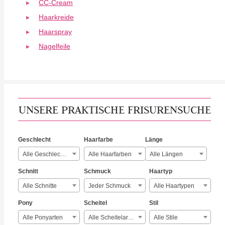
CC-Cream
Haarkreide
Haarspray
Nagelfeile
UNSERE PRAKTISCHE FRISURENSUCHE
Geschlecht
Haarfarbe
Länge
Alle Geschlechter
Alle Haarfarben
Alle Längen
Schnitt
Schmuck
Haartyp
Alle Schnitte
Jeder Schmuck
Alle Haartypen
Pony
Scheitel
Stil
Alle Ponyarten
Alle Scheitelarten
Alle Stile