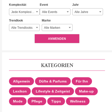
Komplexität
Event
Jahr
Jede Komplexität
Alle Events
Alle Jahre
Trendlook
Marke
Alle Trendlooks
Alle Marken
ANWENDEN
KATEGORIEN
Allgemein
Düfte & Parfums
Für Ihn
Lexikon
Lifestyle & Zeitgeist
Make-up
Mode
Pflege
Tipps
Wellness