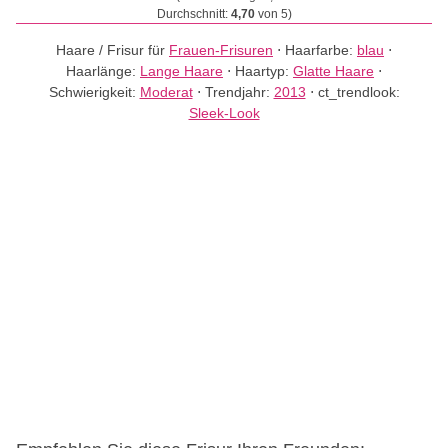
Durchschnitt:
4,70
von 5)
Haare / Frisur für
Frauen-Frisuren
⋅
Haarfarbe:
blau
⋅
Haarlänge:
Lange Haare
⋅
Haartyp:
Glatte Haare
⋅
Schwierigkeit:
Moderat
⋅
Trendjahr:
2013
⋅
ct_trendlook:
Sleek-Look