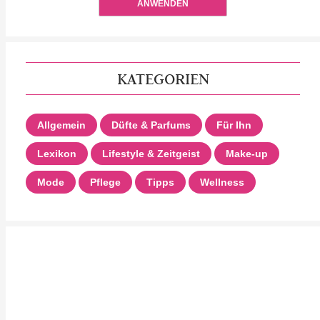
ANWENDEN
KATEGORIEN
Allgemein
Düfte & Parfums
Für Ihn
Lexikon
Lifestyle & Zeitgeist
Make-up
Mode
Pflege
Tipps
Wellness