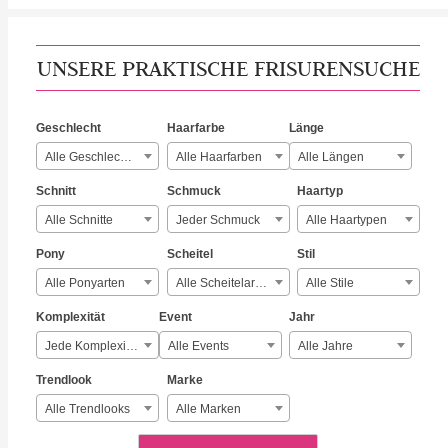
UNSERE PRAKTISCHE FRISURENSUCHE
Geschlecht
Haarfarbe
Länge
Alle Geschlechter
Alle Haarfarben
Alle Längen
Schnitt
Schmuck
Haartyp
Alle Schnitte
Jeder Schmuck
Alle Haartypen
Pony
Scheitel
Stil
Alle Ponyarten
Alle Scheitelarten
Alle Stile
Komplexität
Event
Jahr
Jede Komplexität
Alle Events
Alle Jahre
Trendlook
Marke
Alle Trendlooks
Alle Marken