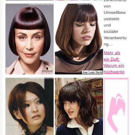
von
Umweltbew
usstsein
und
sozialer
Verantwortu
ng…
Mehr als
ein Duft:
Warum ein
hochwertig