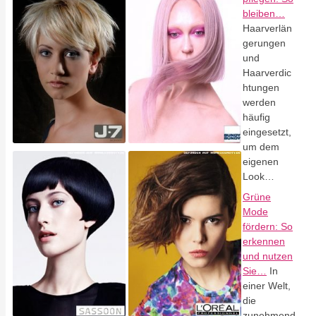
bleiben…
Haarverlän
gerungen
und
Haarverdic
htungen
werden
häufig
eingesetzt,
um dem
eigenen
Look…
Grüne
Mode
fördern: So
erkennen
und nutzen
Sie…
In
einer Welt,
die
zunehmend