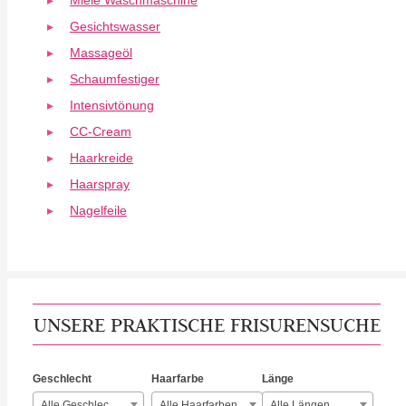
Miele Waschmaschine
Gesichtswasser
Massageöl
Schaumfestiger
Intensivtönung
CC-Cream
Haarkreide
Haarspray
Nagelfeile
UNSERE PRAKTISCHE FRISURENSUCHE
Geschlecht
Haarfarbe
Länge
Alle Geschlechter
Alle Haarfarben
Alle Längen