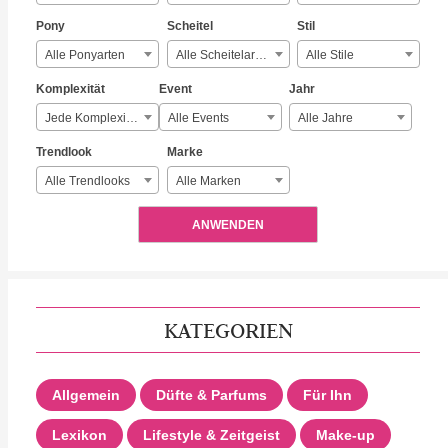
Pony
Scheitel
Stil
Alle Ponyarten
Alle Scheitelarten
Alle Stile
Komplexität
Event
Jahr
Jede Komplexität
Alle Events
Alle Jahre
Trendlook
Marke
Alle Trendlooks
Alle Marken
ANWENDEN
KATEGORIEN
Allgemein
Düfte & Parfums
Für Ihn
Lexikon
Lifestyle & Zeitgeist
Make-up