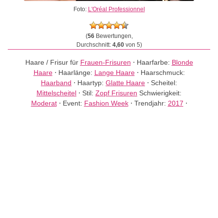
Foto:
L'Oréal Professionnel
(
56
Bewertungen,
Durchschnitt:
4,60
von 5)
Haare / Frisur für
Frauen-Frisuren
⋅
Haarfarbe:
Blonde
Haare
⋅
Haarlänge:
Lange Haare
⋅
Haarschmuck:
Haarband
⋅
Haartyp:
Glatte Haare
⋅
Scheitel:
Mittelscheitel
⋅
Stil:
Zopf Frisuren
Schwierigkeit:
Moderat
⋅
Event:
Fashion Week
⋅
Trendjahr:
2017
⋅