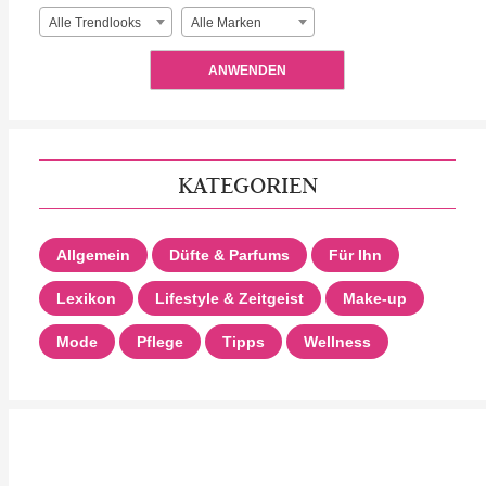
Alle Trendlooks
Alle Marken
ANWENDEN
KATEGORIEN
Allgemein
Düfte & Parfums
Für Ihn
Lexikon
Lifestyle & Zeitgeist
Make-up
Mode
Pflege
Tipps
Wellness