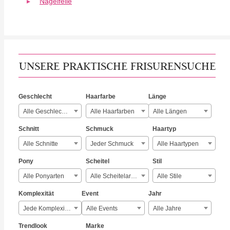
Nagelfeile
UNSERE PRAKTISCHE FRISURENSUCHE
Geschlecht
Haarfarbe
Länge
Alle Geschlechter
Alle Haarfarben
Alle Längen
Schnitt
Schmuck
Haartyp
Alle Schnitte
Jeder Schmuck
Alle Haartypen
Pony
Scheitel
Stil
Alle Ponyarten
Alle Scheitelarten
Alle Stile
Komplexität
Event
Jahr
Jede Komplexität
Alle Events
Alle Jahre
Trendlook
Marke