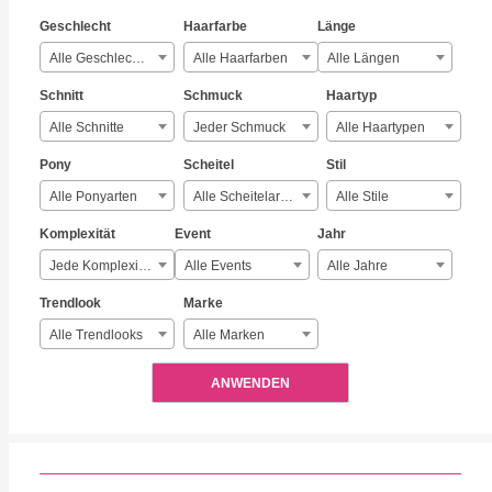
Geschlecht
Haarfarbe
Länge
Alle Geschlechter
Alle Haarfarben
Alle Längen
Schnitt
Schmuck
Haartyp
Alle Schnitte
Jeder Schmuck
Alle Haartypen
Pony
Scheitel
Stil
Alle Ponyarten
Alle Scheitelarten
Alle Stile
Komplexität
Event
Jahr
Jede Komplexität
Alle Events
Alle Jahre
Trendlook
Marke
Alle Trendlooks
Alle Marken
ANWENDEN