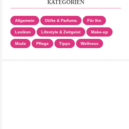
KATEGORIEN
Allgemein
Düfte & Parfums
Für Ihn
Lexikon
Lifestyle & Zeitgeist
Make-up
Mode
Pflege
Tipps
Wellness