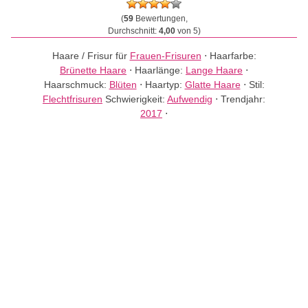
(
59
Bewertungen,
Durchschnitt:
4,00
von 5)
Haare / Frisur für
Frauen-Frisuren
⋅
Haarfarbe:
Brünette Haare
⋅
Haarlänge:
Lange Haare
⋅
Haarschmuck:
Blüten
⋅
Haartyp:
Glatte Haare
⋅
Stil:
Flechtfrisuren
Schwierigkeit:
Aufwendig
⋅
Trendjahr:
2017
⋅