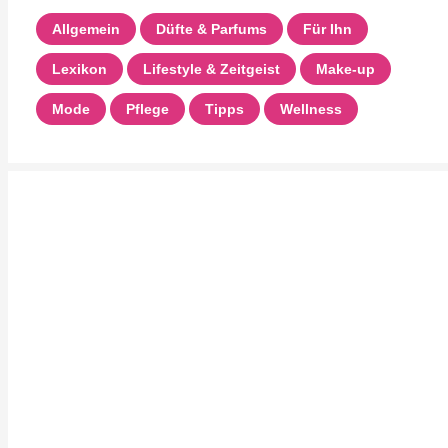
Allgemein
Düfte & Parfums
Für Ihn
Lexikon
Lifestyle & Zeitgeist
Make-up
Mode
Pflege
Tipps
Wellness