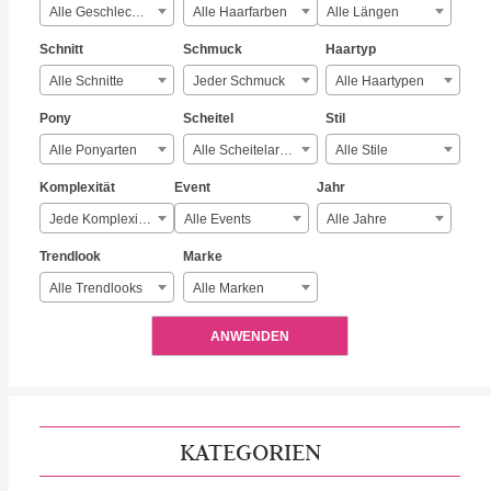
Alle Geschlechter
Alle Haarfarben
Alle Längen
Schnitt
Schmuck
Haartyp
Alle Schnitte
Jeder Schmuck
Alle Haartypen
Pony
Scheitel
Stil
Alle Ponyarten
Alle Scheitelarten
Alle Stile
Komplexität
Event
Jahr
Jede Komplexität
Alle Events
Alle Jahre
Trendlook
Marke
Alle Trendlooks
Alle Marken
ANWENDEN
KATEGORIEN