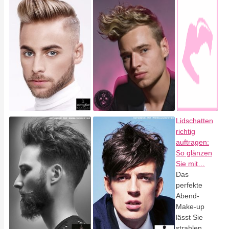
Lidschatten
richtig
auftragen:
So glänzen
Sie mit…
Das
perfekte
Abend-
Make-up
lässt Sie
strahlen