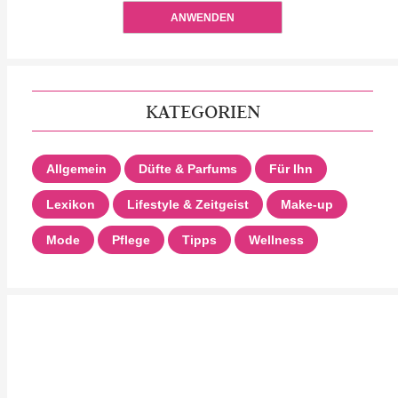
ANWENDEN
KATEGORIEN
Allgemein
Düfte & Parfums
Für Ihn
Lexikon
Lifestyle & Zeitgeist
Make-up
Mode
Pflege
Tipps
Wellness