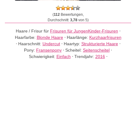
(
112
Bewertungen,
Durchschnitt:
3,78
von 5)
Haare / Frisur für
Frisuren für Jungen
Kinder-Frisuren
⋅
Haarfarbe:
Blonde Haare
⋅
Haarlänge:
Kurzhaarfrisuren
⋅
Haarschnitt:
Undercut
⋅
Haartyp:
Strukturierte Haare
⋅
Pony:
Fransenpony
⋅
Scheitel:
Seitenscheitel
⋅
Schwierigkeit:
Einfach
⋅
Trendjahr:
2016
⋅