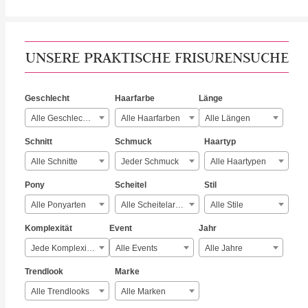
UNSERE PRAKTISCHE FRISURENSUCHE
Geschlecht
Haarfarbe
Länge
Alle Geschlechter
Alle Haarfarben
Alle Längen
Schnitt
Schmuck
Haartyp
Alle Schnitte
Jeder Schmuck
Alle Haartypen
Pony
Scheitel
Stil
Alle Ponyarten
Alle Scheitelarten
Alle Stile
Komplexität
Event
Jahr
Jede Komplexität
Alle Events
Alle Jahre
Trendlook
Marke
Alle Trendlooks
Alle Marken