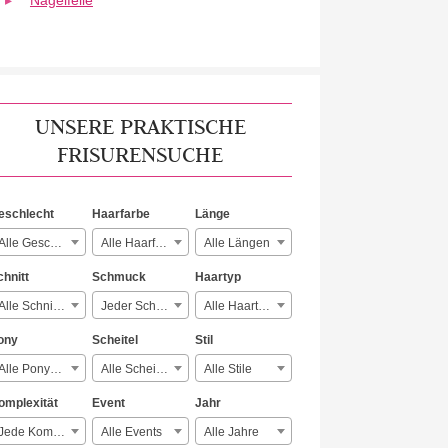
Nagelfeile
UNSERE PRAKTISCHE
FRISURENSUCHE
eschlecht
Haarfarbe
Länge
Alle Geschlechter
Alle Haarfarben
Alle Längen
chnitt
Schmuck
Haartyp
Alle Schnitte
Jeder Schmuck
Alle Haartypen
ony
Scheitel
Stil
Alle Ponyarten
Alle Scheitelarten
Alle Stile
omplexität
Event
Jahr
Jede Komplexität
Alle Events
Alle Jahre