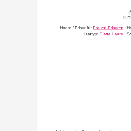
(
Durch
Haare / Frisur für
Frauen-Frisuren
⋅
Ha
Haartyp:
Glatte Haare
⋅
Sc