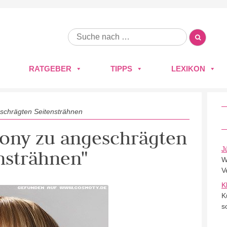
RATGEBER
TIPPS
LEXIKON
schrägten Seitensträhnen
 Pony zu angeschrägten
J
nsträhnen"
W
V
K
K
s