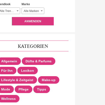
rendlook
Marke
Alle Trendlooks
Alle Marken
ANWENDEN
KATEGORIEN
Allgemein
Düfte & Parfums
Für Ihn
Lexikon
Lifestyle & Zeitgeist
Make-up
Mode
Pflege
Tipps
Wellness