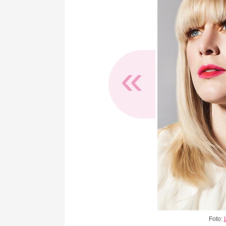
«
Foto: