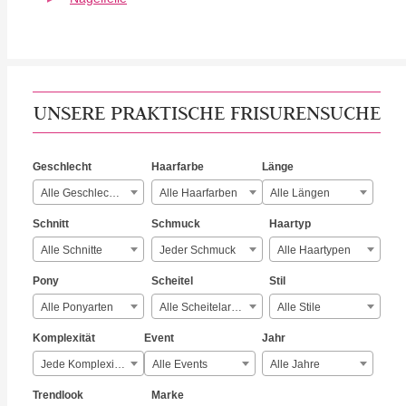
UNSERE PRAKTISCHE FRISURENSUCHE
Geschlecht
Haarfarbe
Länge
Alle Geschlechter
Alle Haarfarben
Alle Längen
Schnitt
Schmuck
Haartyp
Alle Schnitte
Jeder Schmuck
Alle Haartypen
Pony
Scheitel
Stil
Alle Ponyarten
Alle Scheitelarten
Alle Stile
Komplexität
Event
Jahr
Jede Komplexität
Alle Events
Alle Jahre
Trendlook
Marke