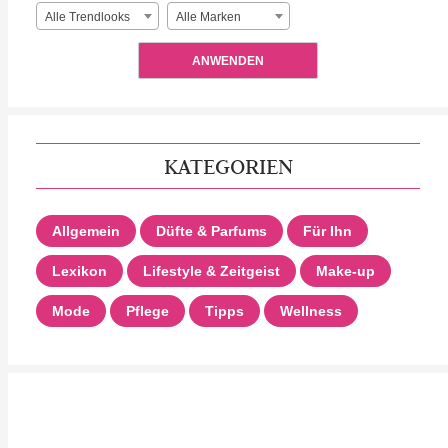
Alle Trendlooks
Alle Marken
ANWENDEN
KATEGORIEN
Allgemein
Düfte & Parfums
Für Ihn
Lexikon
Lifestyle & Zeitgeist
Make-up
Mode
Pflege
Tipps
Wellness