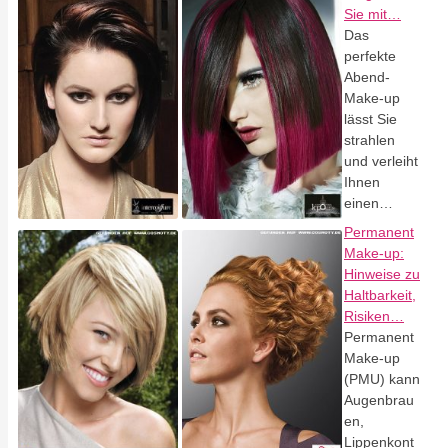
Sie mit…
Das
perfekte
Abend-
Make-up
lässt Sie
strahlen
und verleiht
Ihnen
einen…
Permanent
Make-up:
Hinweise zu
Haltbarkeit,
Risiken…
Permanent
Make-up
(PMU) kann
Augenbrau
en,
Lippenkont