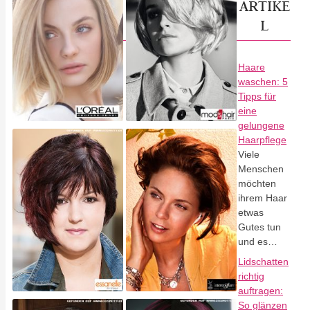
ARTIKE
L
Haare
waschen: 5
Tipps für
eine
gelungene
Haarpflege
Viele
Menschen
möchten
ihrem Haar
etwas
Gutes tun
und es…
Lidschatten
richtig
auftragen:
So glänzen