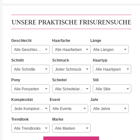
UNSERE PRAKTISCHE FRISURENSUCHE
Geschlecht
Haarfarbe
Länge
Alle Geschlechter
Alle Haarfarben
Alle Längen
Schnitt
Schmuck
Haartyp
Alle Schnitte
Jeder Schmuck
Alle Haartypen
Pony
Scheitel
Stil
Alle Ponyarten
Alle Scheitelarten
Alle Stile
Komplexität
Event
Jahr
Jede Komplexität
Alle Events
Alle Jahre
Trendlook
Marke
Alle Trendlooks
Alle Marken