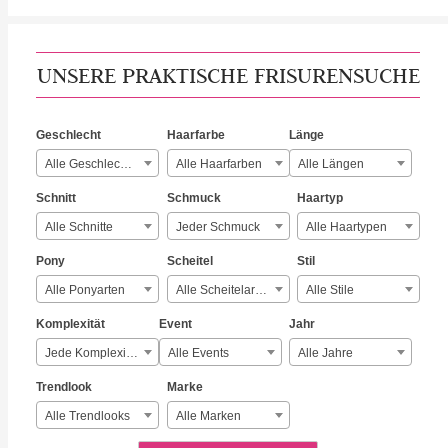
UNSERE PRAKTISCHE FRISURENSUCHE
Geschlecht
Haarfarbe
Länge
Alle Geschlechter
Alle Haarfarben
Alle Längen
Schnitt
Schmuck
Haartyp
Alle Schnitte
Jeder Schmuck
Alle Haartypen
Pony
Scheitel
Stil
Alle Ponyarten
Alle Scheitelarten
Alle Stile
Komplexität
Event
Jahr
Jede Komplexität
Alle Events
Alle Jahre
Trendlook
Marke
Alle Trendlooks
Alle Marken