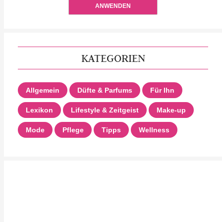
ANWENDEN
KATEGORIEN
Allgemein
Düfte & Parfums
Für Ihn
Lexikon
Lifestyle & Zeitgeist
Make-up
Mode
Pflege
Tipps
Wellness