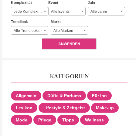
Komplexität
Event
Jahr
Jede Komplexität
Alle Events
Alle Jahre
Trendlook
Marke
Alle Trendlooks
Alle Marken
ANWENDEN
KATEGORIEN
Allgemein
Düfte & Parfums
Für Ihn
Lexikon
Lifestyle & Zeitgeist
Make-up
Mode
Pflege
Tipps
Wellness