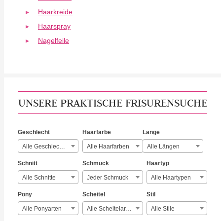
Haarkreide
Haarspray
Nagelfeile
UNSERE PRAKTISCHE FRISURENSUCHE
Geschlecht
Haarfarbe
Länge
Alle Geschlechter
Alle Haarfarben
Alle Längen
Schnitt
Schmuck
Haartyp
Alle Schnitte
Jeder Schmuck
Alle Haartypen
Pony
Scheitel
Stil
Alle Ponyarten
Alle Scheitelarten
Alle Stile