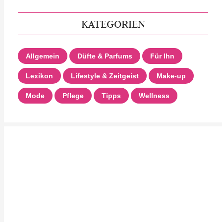
KATEGORIEN
Allgemein
Düfte & Parfums
Für Ihn
Lexikon
Lifestyle & Zeitgeist
Make-up
Mode
Pflege
Tipps
Wellness