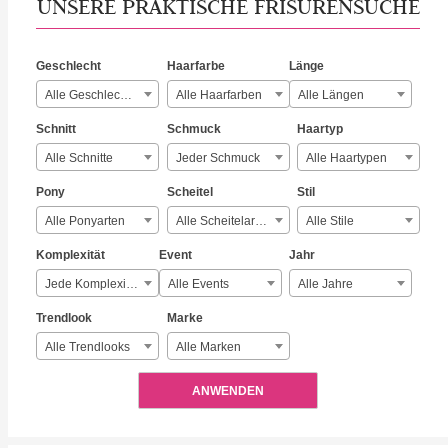
UNSERE PRAKTISCHE FRISURENSUCHE
Geschlecht
Haarfarbe
Länge
Alle Geschlechter
Alle Haarfarben
Alle Längen
Schnitt
Schmuck
Haartyp
Alle Schnitte
Jeder Schmuck
Alle Haartypen
Pony
Scheitel
Stil
Alle Ponyarten
Alle Scheitelarten
Alle Stile
Komplexität
Event
Jahr
Jede Komplexität
Alle Events
Alle Jahre
Trendlook
Marke
Alle Trendlooks
Alle Marken
ANWENDEN