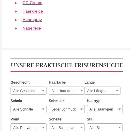
CC-Cream
Haarkreide
Haarspray
Nagelfeile
UNSERE PRAKTISCHE FRISURENSUCHE
Geschlecht
Haarfarbe
Länge
Alle Geschlechter
Alle Haarfarben
Alle Längen
Schnitt
Schmuck
Haartyp
Alle Schnitte
Jeder Schmuck
Alle Haartypen
Pony
Scheitel
Stil
Alle Ponyarten
Alle Scheitelarten
Alle Stile