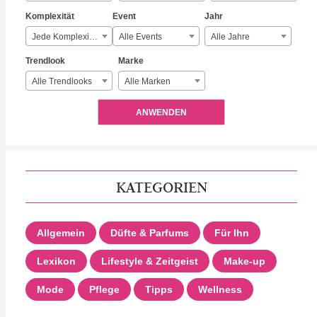
Komplexität
Event
Jahr
Jede Komplexität
Alle Events
Alle Jahre
Trendlook
Marke
Alle Trendlooks
Alle Marken
ANWENDEN
KATEGORIEN
Allgemein
Düfte & Parfums
Für Ihn
Lexikon
Lifestyle & Zeitgeist
Make-up
Mode
Pflege
Tipps
Wellness