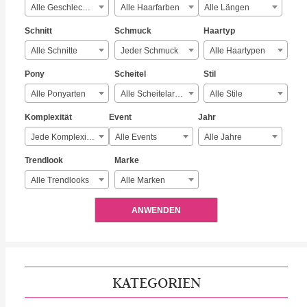
Alle Geschlechter
Alle Haarfarben
Alle Längen
Schnitt
Schmuck
Haartyp
Alle Schnitte
Jeder Schmuck
Alle Haartypen
Pony
Scheitel
Stil
Alle Ponyarten
Alle Scheitelarten
Alle Stile
Komplexität
Event
Jahr
Jede Komplexität
Alle Events
Alle Jahre
Trendlook
Marke
Alle Trendlooks
Alle Marken
ANWENDEN
KATEGORIEN