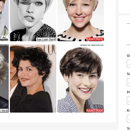
G
S
P
K
T