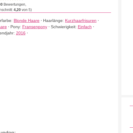
30
Bewertungen,
schnitt:
4,20
von 5)
rfarbe:
Blonde Haare
⋅
Haarlänge:
Kurzhaarfrisuren
⋅
aare
⋅
Pony:
Fransenpony
⋅
Schwierigkeit:
Einfach
⋅
endjahr:
2016
⋅