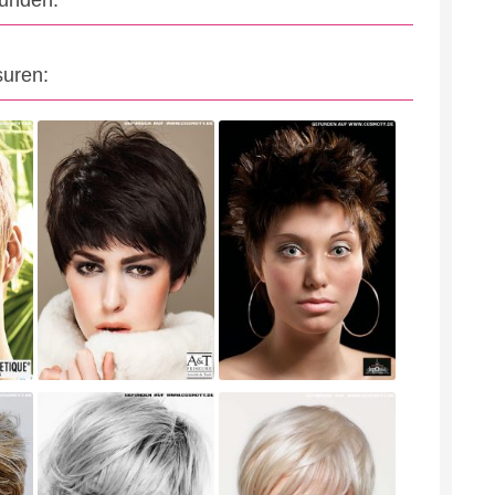
eunden:
suren: