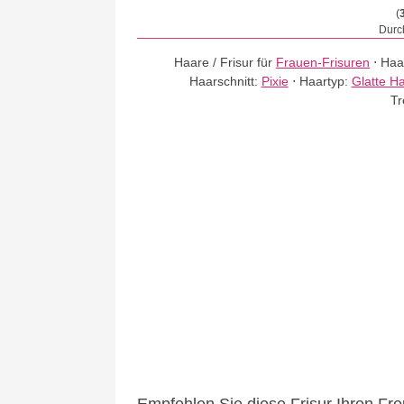
(
Durch
Haare / Frisur für
Frauen-Frisuren
⋅
Haa
Haarschnitt:
Pixie
⋅
Haartyp:
Glatte H
Tr