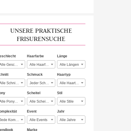
UNSERE PRAKTISCHE
FRISURENSUCHE
eschlecht
Haarfarbe
Länge
Alle Geschlechter
Alle Haarfarben
Alle Längen
chnitt
Schmuck
Haartyp
Alle Schnitte
Jeder Schmuck
Alle Haartypen
ony
Scheitel
Stil
Alle Ponyarten
Alle Scheitelarten
Alle Stile
omplexität
Event
Jahr
Jede Komplexität
Alle Events
Alle Jahre
rendlook
Marke