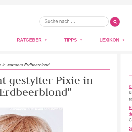
RATGEBER
TIPPS
LEXIKON
xie in warmem Erdbeerblond
t gestylter Pixie in
K
rdbeerblond"
K
s
E
d
C
G