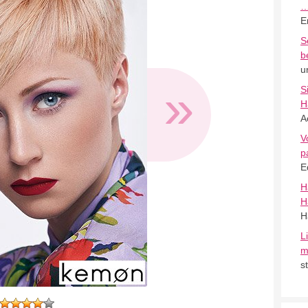
E
S
b
u
»
S
H
A
V
p
E
H
H
H
L
m
s