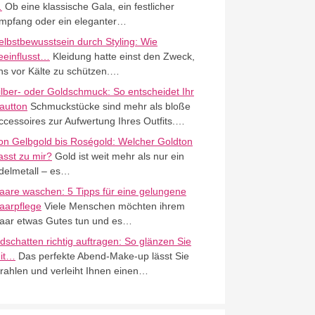
…
Ob eine klassische Gala, ein festlicher
mpfang oder ein eleganter…
elbstbewusstsein durch Styling: Wie
eeinflusst…
Kleidung hatte einst den Zweck,
ns vor Kälte zu schützen.…
ilber- oder Goldschmuck: So entscheidet Ihr
autton
Schmuckstücke sind mehr als bloße
ccessoires zur Aufwertung Ihres Outfits.…
on Gelbgold bis Roségold: Welcher Goldton
asst zu mir?
Gold ist weit mehr als nur ein
delmetall – es…
aare waschen: 5 Tipps für eine gelungene
aarpflege
Viele Menschen möchten ihrem
aar etwas Gutes tun und es…
idschatten richtig auftragen: So glänzen Sie
it…
Das perfekte Abend-Make-up lässt Sie
trahlen und verleiht Ihnen einen…