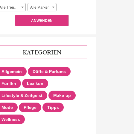
Alle Trendlooks
Alle Marken
ANWENDEN
KATEGORIEN
Allgemein
Düfte & Parfums
Für Ihn
Lexikon
Lifestyle & Zeitgeist
Make-up
Mode
Pflege
Tipps
Wellness