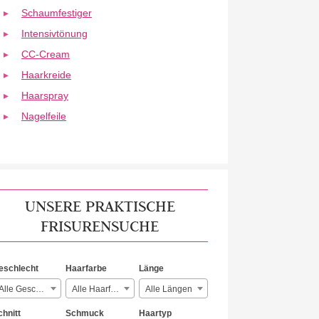
Schaumfestiger
Intensivtönung
CC-Cream
Haarkreide
Haarspray
Nagelfeile
UNSERE PRAKTISCHE
FRISURENSUCHE
eschlecht
Haarfarbe
Länge
Alle Geschlechter
Alle Haarfarben
Alle Längen
chnitt
Schmuck
Haartyp