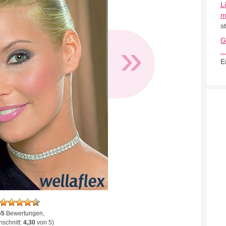
L
m
s
G
»
E
55
Bewertungen,
schnitt:
4,30
von 5)