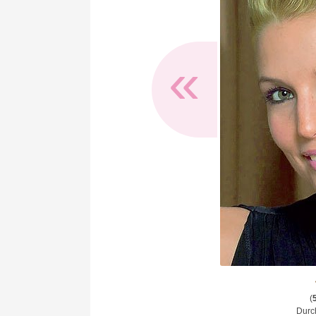
«
(
Durch