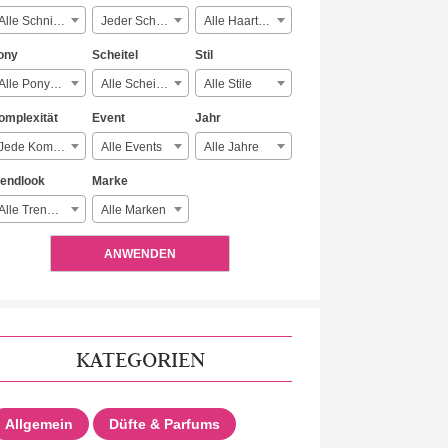
Alle Schnitte
Jeder Schmuck
Alle Haartypen
ony
Scheitel
Stil
Alle Ponyarten
Alle Scheitelarten
Alle Stile
omplexität
Event
Jahr
Jede Komplexität
Alle Events
Alle Jahre
rendlook
Marke
Alle Trendlooks
Alle Marken
ANWENDEN
KATEGORIEN
Allgemein
Düfte & Parfums