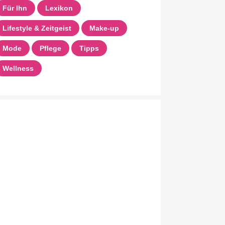
Für Ihn
Lexikon
Lifestyle & Zeitgeist
Make-up
Mode
Pflege
Tipps
Wellness