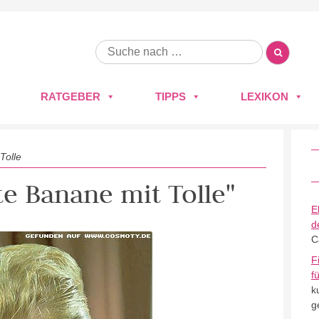
RATGEBER
TIPPS
LEXIKON
Tolle
te Banane mit Tolle"
E
d
C
F
f
k
g