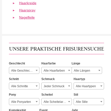
Haarkreide
Haarspray
Nagelfeile
UNSERE PRAKTISCHE FRISURENSUCHE
Geschlecht
Haarfarbe
Länge
Alle Geschlechter
Alle Haarfarben
Alle Längen
Schnitt
Schmuck
Haartyp
Alle Schnitte
Jeder Schmuck
Alle Haartypen
Pony
Scheitel
Stil
Alle Ponyarten
Alle Scheitelarten
Alle Stile
Komplexität
Event
Jahr