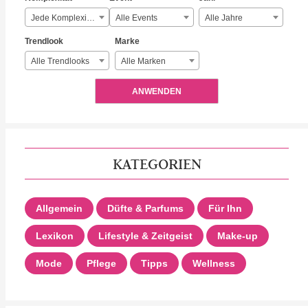
Jede Komplexität
Alle Events
Alle Jahre
Trendlook
Marke
Alle Trendlooks
Alle Marken
ANWENDEN
KATEGORIEN
Allgemein
Düfte & Parfums
Für Ihn
Lexikon
Lifestyle & Zeitgeist
Make-up
Mode
Pflege
Tipps
Wellness