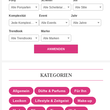
Pony
Scheitel
Stil
Alle Ponyarten
Alle Scheitelarten
Alle Stile
Komplexität
Event
Jahr
Jede Komplexität
Alle Events
Alle Jahre
Trendlook
Marke
Alle Trendlooks
Alle Marken
ANWENDEN
KATEGORIEN
Allgemein
Düfte & Parfums
Für Ihn
Lexikon
Lifestyle & Zeitgeist
Make-up