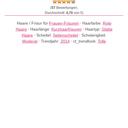
(
57
Bewertungen,
Durchschnitt:
4,70
von 5)
Haare / Frisur für
Frauen-Frisuren
⋅
Haarfarbe:
Rote
Haare
⋅
Haarlänge:
Kurzhaarfrisuren
⋅
Haartyp:
Glatte
Haare
⋅
Scheitel:
Seitenscheitel
⋅
Schwierigkeit:
Moderat
⋅
Trendjahr:
2014
⋅
ct_trendlook:
Tolle