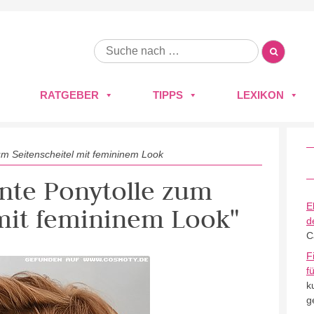
RATGEBER
TIPPS
LEXIKON
um Seitenscheitel mit femininem Look
ante Ponytolle zum
E
 mit femininem Look"
d
C
F
f
k
g