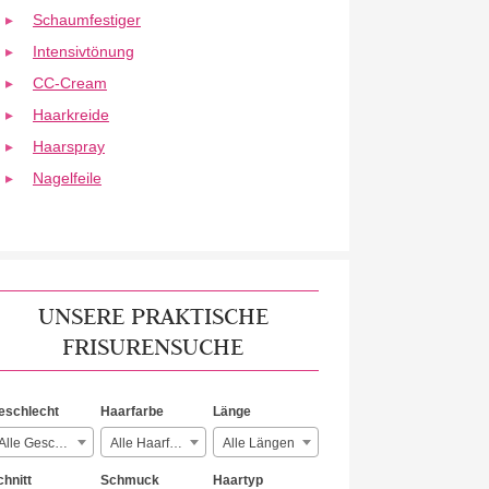
Schaumfestiger
Intensivtönung
CC-Cream
Haarkreide
Haarspray
Nagelfeile
UNSERE PRAKTISCHE
FRISURENSUCHE
eschlecht
Haarfarbe
Länge
Alle Geschlechter
Alle Haarfarben
Alle Längen
chnitt
Schmuck
Haartyp