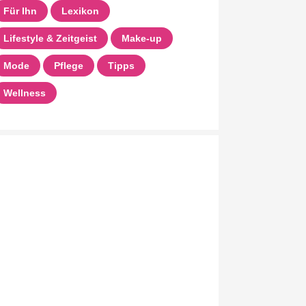
Für Ihn
Lexikon
Lifestyle & Zeitgeist
Make-up
Mode
Pflege
Tipps
Wellness