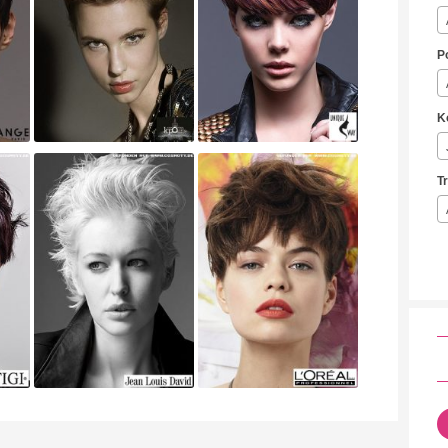
P
K
T