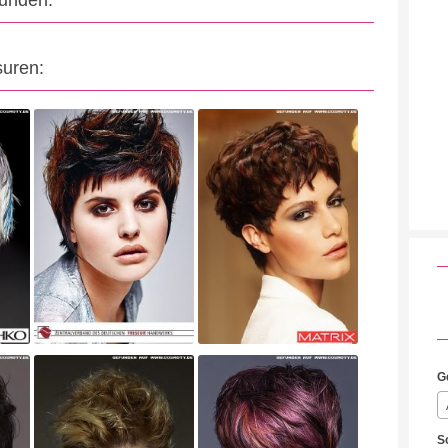
eunden:
suren:
G
S