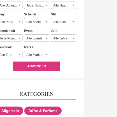
Alle Schnitte
Jeder Schmuck
Alle Haartypen
ony
Scheitel
Stil
Alle Ponyarten
Alle Scheitelarten
Alle Stile
omplexität
Event
Jahr
Jede Komplexität
Alle Events
Alle Jahre
rendlook
Marke
Alle Trendlooks
Alle Marken
ANWENDEN
KATEGORIEN
Allgemein
Düfte & Parfums