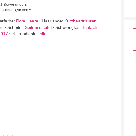
26
Bewertungen,
schnitt:
3,96
von 5)
arfarbe:
Rote Haare
⋅
Haarlänge:
Kurzhaarfrisuren
⋅
re
⋅
Scheitel:
Seitenscheitel
⋅
Schwierigkeit:
Einfach
⋅
2017
⋅
ct_trendlook:
Tolle