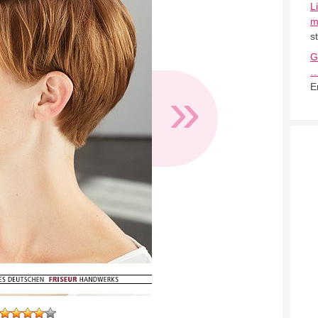
L
m
s
G
»
E