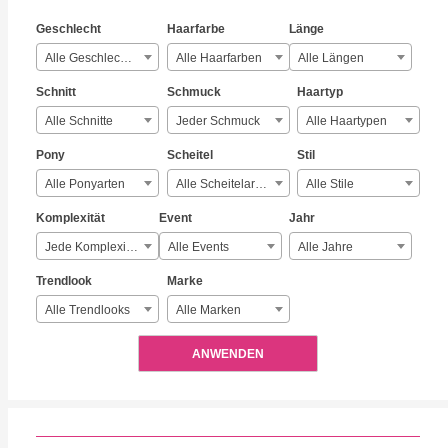
Geschlecht
Haarfarbe
Länge
Alle Geschlechter
Alle Haarfarben
Alle Längen
Schnitt
Schmuck
Haartyp
Alle Schnitte
Jeder Schmuck
Alle Haartypen
Pony
Scheitel
Stil
Alle Ponyarten
Alle Scheitelarten
Alle Stile
Komplexität
Event
Jahr
Jede Komplexität
Alle Events
Alle Jahre
Trendlook
Marke
Alle Trendlooks
Alle Marken
ANWENDEN