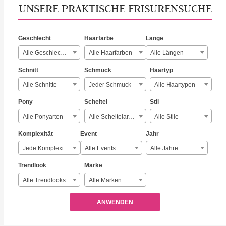
UNSERE PRAKTISCHE FRISURENSUCHE
Geschlecht
Haarfarbe
Länge
Alle Geschlechter
Alle Haarfarben
Alle Längen
Schnitt
Schmuck
Haartyp
Alle Schnitte
Jeder Schmuck
Alle Haartypen
Pony
Scheitel
Stil
Alle Ponyarten
Alle Scheitelarten
Alle Stile
Komplexität
Event
Jahr
Jede Komplexität
Alle Events
Alle Jahre
Trendlook
Marke
Alle Trendlooks
Alle Marken
ANWENDEN