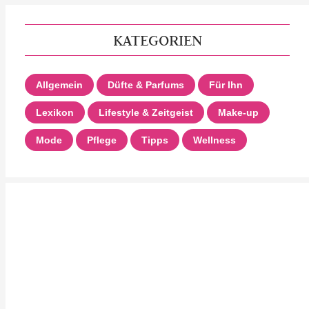
KATEGORIEN
Allgemein
Düfte & Parfums
Für Ihn
Lexikon
Lifestyle & Zeitgeist
Make-up
Mode
Pflege
Tipps
Wellness